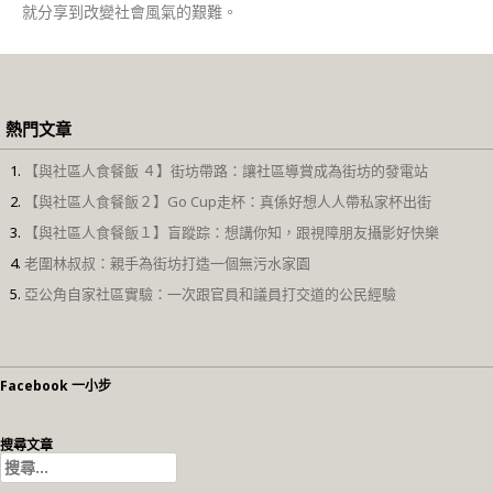
就分享到改變社會風氣的艱難。
熱門文章
【與社區人食餐飯 ４】街坊帶路：讓社區導賞成為街坊的發電站
【與社區人食餐飯２】Go Cup走杯：真係好想人人帶私家杯出街
【與社區人食餐飯１】盲蹤踪：想講你知，跟視障朋友攝影好快樂
老圍林叔叔：親手為街坊打造一個無污水家園
亞公角自家社區實驗：一次跟官員和議員打交道的公民經驗
Facebook 一小步
搜尋文章
搜
尋