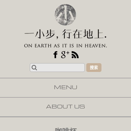
Search
for:
MENU
SKIP TO CONTENT
ABOUT US