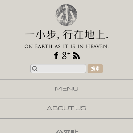
Search
for:
MENU
SKIP TO CONTENT
ABOUT US