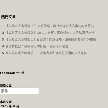
熱門文章
【與社區人食餐飯 ４】街坊帶路：讓社區導賞成為街坊的發電站
【與社區人食餐飯２】Go Cup走杯：真係好想人人帶私家杯出街
【與社區人食餐飯１】盲蹤踪：想講你知，跟視障朋友攝影好快樂
老圍林叔叔：親手為街坊打造一個無污水家園
亞公角自家社區實驗：一次跟官員和議員打交道的公民經驗
Facebook 一小步
搜尋文章
搜
尋
關
本月文章
鍵
2026 年 8 月