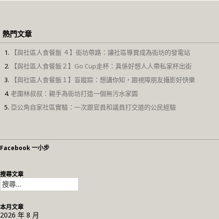
熱門文章
【與社區人食餐飯 ４】街坊帶路：讓社區導賞成為街坊的發電站
【與社區人食餐飯２】Go Cup走杯：真係好想人人帶私家杯出街
【與社區人食餐飯１】盲蹤踪：想講你知，跟視障朋友攝影好快樂
老圍林叔叔：親手為街坊打造一個無污水家園
亞公角自家社區實驗：一次跟官員和議員打交道的公民經驗
Facebook 一小步
搜尋文章
搜
尋
關
本月文章
鍵
2026 年 8 月