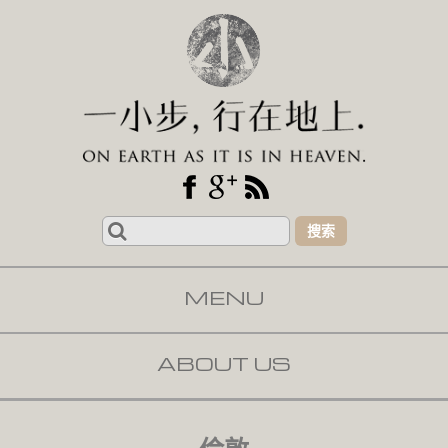
Search
for:
MENU
SKIP TO CONTENT
ABOUT US