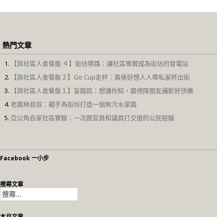
熱門文章
【與社區人食餐飯 ４】街坊帶路：讓社區導賞成為街坊的發電站
【與社區人食餐飯２】Go Cup走杯：真係好想人人帶私家杯出街
【與社區人食餐飯１】盲蹤踪：想講你知，跟視障朋友攝影好快樂
老圍林叔叔：親手為街坊打造一個無污水家園
亞公角自家社區實驗：一次跟官員和議員打交道的公民經驗
Facebook 一小步
搜尋文章
搜
尋
關
本月文章