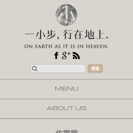
Search
for:
MENU
SKIP TO CONTENT
ABOUT US