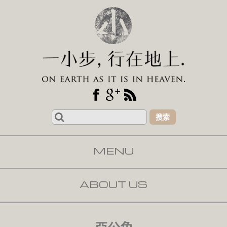
Search
for:
MENU
SKIP TO CONTENT
ABOUT US