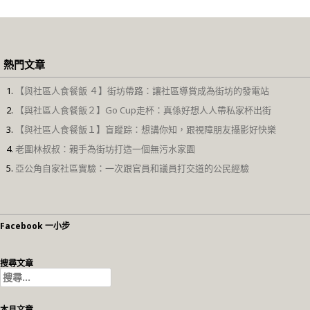
熱門文章
【與社區人食餐飯 ４】街坊帶路：讓社區導賞成為街坊的發電站
【與社區人食餐飯２】Go Cup走杯：真係好想人人帶私家杯出街
【與社區人食餐飯１】盲蹤踪：想講你知，跟視障朋友攝影好快樂
老圍林叔叔：親手為街坊打造一個無污水家園
亞公角自家社區實驗：一次跟官員和議員打交道的公民經驗
Facebook 一小步
搜尋文章
搜
尋
關
本月文章