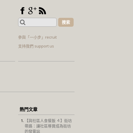
Search
for:
參與「一小步」recruit
支持我們 support us
熱門文章
【與社區人食餐飯 ４】街坊
帶路：讓社區導賞成為街坊
的發電站