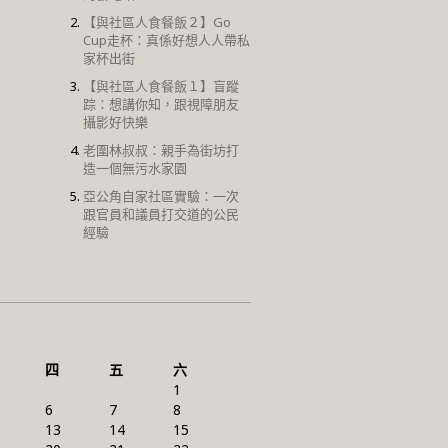
【與社區人食餐飯２】Go
Cup走杯：真係好想人人帶私
家杯出街
【與社區人食餐飯１】盲蹤
踪：想講你知，跟視障朋友
攝影好快樂
老圍林叔叔：親手為街坊打
造一個無污水家園
亞公角自家社區實驗：一次
跟官員和議員打交道的公民
經驗
四
五
六
1
6
7
8
13
14
15