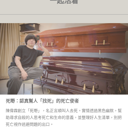
一起活着
死嘢：認真幫人「找死」的死亡使者
陳偉霖創立「死嘢」，名正言順叫人去死。實情透過黑色幽默，幫
助尋求自殺的人思考死亡和生命的意義，並整理好人生清單，別把
死亡視作逃避問題的出口。