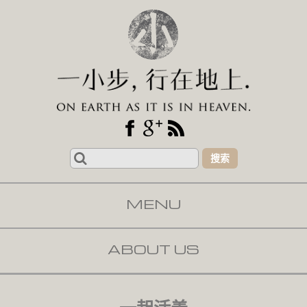
Search
for:
MENU
SKIP TO CONTENT
ABOUT US