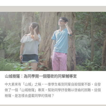
山城樹窿：為同學開一個隱密的同輩輔導室
中大素來有「山城」之稱，一羣學生看到同輩自殺個案不斷，自發
做了一個「山城樹窿」專頁，幫助同學抒發難以啓齒的困難。這個
樹窿，是怎樣去盛載同學的情緒？