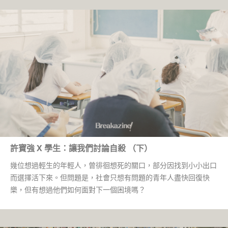
許寶強 X 學生：讓我們討論自殺 （下）
幾位想過輕生的年輕人，曾徘徊想死的關口，部分因找到小小出口
而選擇活下來。但問題是，社會只想有問題的青年人盡快回復快
樂，但有想過他們如何面對下一個困境嗎？