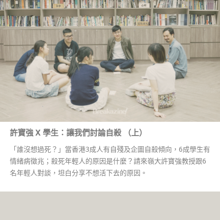
許寶強 X 學生：讓我們討論自殺 （上）
「誰沒想過死？」當香港3成人有自殘及企圖自殺傾向，6成學生有
情緒病徵兆；殺死年輕人的原因是什麼？請來嶺大許寶強教授跟6
名年輕人對談，坦白分享不想活下去的原因。