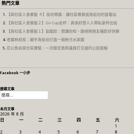
熱門文章
【與社區人食餐飯 ４】街坊帶路：讓社區導賞成為街坊的發電站
【與社區人食餐飯２】Go Cup走杯：真係好想人人帶私家杯出街
【與社區人食餐飯１】盲蹤踪：想講你知，跟視障朋友攝影好快樂
老圍林叔叔：親手為街坊打造一個無污水家園
亞公角自家社區實驗：一次跟官員和議員打交道的公民經驗
Facebook 一小步
搜尋文章
搜
尋
關
本月文章
鍵
2026 年 8 月
字:
日
一
二
三
四
五
六
1
2
3
4
5
6
7
8