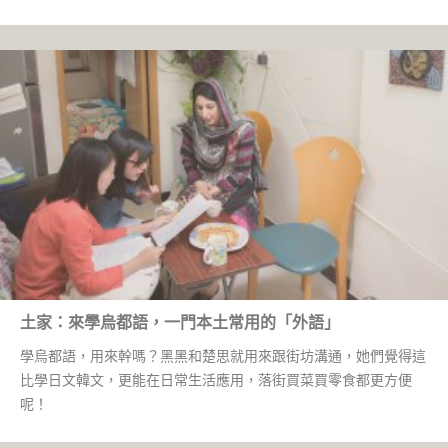
土家：來學烏都語，一門本土常用的「外語」
學烏都語，用來幹嗎？黑黑和楚思就用來跟街坊溝通，她們覺得這
比學日文韓文，更能在日常生活應用，落街買菜買零食都更方便
呢！