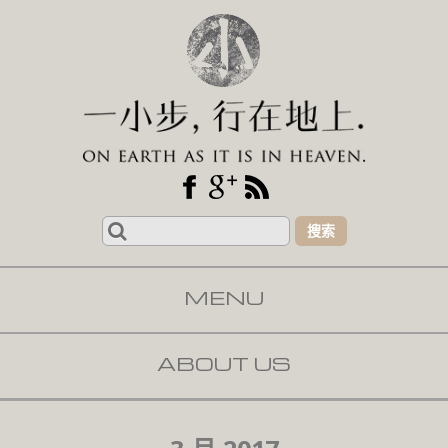
Search
for:
MENU
SKIP TO CONTENT
ABOUT US