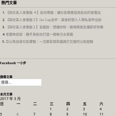
熱門文章
【與社區人食餐飯 ４】街坊帶路：讓社區導賞成為街坊的發電站
【與社區人食餐飯２】Go Cup走杯：真係好想人人帶私家杯出街
【與社區人食餐飯１】盲蹤踪：想講你知，跟視障朋友攝影好快樂
老圍林叔叔：親手為街坊打造一個無污水家園
亞公角自家社區實驗：一次跟官員和議員打交道的公民經驗
Facebook 一小步
搜尋文章
搜
尋
關
本月文章
鍵
2017 年 3 月
字:
日
一
二
三
四
五
六
1
2
3
4
5
6
7
8
9
10
11