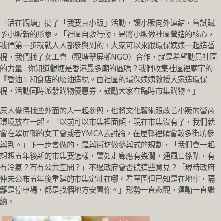
「活在觀塘」搞了「我要真小販」活動，讓小販向外連結，嘗試賦
予小販新的形象。「社區自救行動，是將小販做社區營造的核心，
我們第一步就就人人都參與到的，大家可以來跟環保姨姨一起造番
梘，我們找了女工會（觀塘翠屏邨NGO）合作，就是希望動員社區
的力量…你知道觀塘是香港最多廟的區嗎？我們收集社區裡廟宇的
『香油』和食店的廢油造梘。由社區
的環保姨姨教授大家造環保
梘，活動同時派發購物優惠券，鼓勵大家在臨時市集購物。」
原人覺得找些外面的人一起參與，也將文化藝術跟改善小販的營商
環境放在一起。「以前可以市集裡面傾，現在市集沒有了，我們就
會在翠屏邨的女工會或者YMCA去討論，在屋邨裡傾會較多街坊參
與到。」下一步會做的，是與街坊做參與式的規劃，「我們會一起
想想五年後新的市集要怎樣，譬如走廊應有幾濶，通風口係點，有
冇冷氣？有冇公共空間？」不過政府會否聽這些意見？「現時政府
仲未公布五年後重建的市集定址在哪。看草圖但已知是在地牢，隔
籬是停車場，都是找個地方安置你。」形勢一直悲觀，運動一直繼
續。