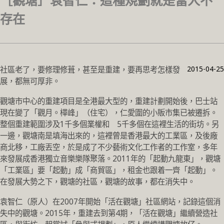
［觀塘］袁智仁：這種規劃就是當人不
存在
2015-04-25
社區老了，要修理修葺，甚至是重建，要再思考怎樣發
展，都無可厚非。
觀塘市中心的重建項目是全港最大型的，重建計劃開始後，巴士站
現在變了「觀月。樺峰」（住宅），仁愛圍的小販市集已被遷拆。
整個重建範圍涉及1千多個業權和 5千多個在這裡生活的街坊。另
一邊，觀塘南是填海出來的，這裡曾是香港最大的工業區，及後廠
商北移，工廠丟空，於是成了不少藝術文化工作者的工作室，多年
來發展成香港獨立音樂樂隊聚落。2011年的「起動九龍東」，觀塘
「工業區」要「起動」成「商貿區」，租金也跟着一齊「起動」。
在發展大勢之下，觀塘的社區，觀塘的故事，都在消失中。
袁智仁（原人）在2007年開始「活在觀塘」社區網站，記錄這個消
失中的觀塘。2015年，重建去到第4期，「活在觀塘」繼續營造社