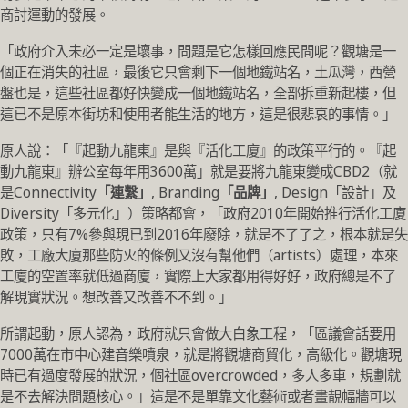
商討運動的發展。
「政府介入未必一定是壞事，問題是它怎樣回應民間呢？觀塘是一
個正在消失的社區，最後它只會剩下一個地鐵站名，土瓜灣，西營
盤也是，這些社區都好快變成一個地鐵站名，全部拆重新起樓，但
這已不是原本街坊和使用者能生活的地方，這是很悲哀的事情。」
原人說：「『起動九龍東』是與『活化工廈』的政策平行的。『起
動九龍東』辦公室每年用3600萬」就是要將九龍東變成CBD2（就
是Connectivity
「連繫」
, Branding
「品牌」
, Design「設計」及
Diversity「多元化」）策略都會，「政府2010年開始推行活化工廈
政策，只有7%參與現已到2016年廢除，就是不了了之，根本就是失
敗，工廠大廈那些防火的條例又沒有幫他們（artists）處理，本來
工廈的空置率就低過商廈，實際上大家都用得好好，政府總是不了
解現實狀況。想改善又改善不不到。」
所謂起動，原人認為，政府就只會做大白象工程，「區議會話要用
7000萬在市中心建音樂噴泉，就是將觀塘商貿化，高級化。觀塘現
時已有過度發展的狀況，個社區overcrowded，多人多車，規劃就
是不去解決問題核心。」這是不是單靠文化藝術或者畫靚幅牆可以