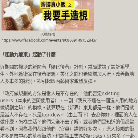
活動詳情
https://www.facebook.com/events/908689149152843/
「起動九龍東」起動了什麼
近期關於觀塘的新聞有「優化後巷」計劃，當局邀請了設計系學
生、外地藝術家在後巷塗鴉，美化之餘也希望增加人流，改善觀塘
人多車多的狀況，卻引起區內藝術家激烈反彈。
「政府做規劃的方法是當人是不存在的，他們否定existing
users（本來的空間使用者），一副『我只不過在一個沒人用的地方
做規劃之嘛』的模樣。就算現在（新界）東北都是一樣，他們是就
是當人不存在，只是top-down（由上而下）去為你好，裡面的人在
做什麼，怎樣生活？他們完全不去了解，或者他們是知道的但都當
看不到，因為我們都跟他們（官員）講過好多次。」原人接觸的街
坊多是市中心的草根街坊，也認識工業區的artists，近來多了一起