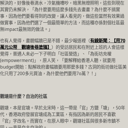
解決的，好像後巷滴水，冷氣機嘈吵，暗黑無燈照明，這些到現在
其實仍未解決，「為什麼要用這麼多錢先去畫畫？為什麼不搞實
事，因為他們要看得到的改變，讓人看見的，做這些當然有效果過
做實事，因為他們選了一個最簡單的方法，而這種亦係對個社區最
無impact最無效的做法。」
也有人覺得，畫靚幅牆已是不錯，最少報道裡（
有線新聞：【用70
萬元公帑 觀塘後巷塗鴉】
）的受訪居民和在附近上班的人會這樣
覺得，普通人未必一下子明白「社區營造」、「為街坊充權
(empowerment)」，原人笑，「要解釋給香港人聽，就要用
budget開始：點解政府畫幅牆要用那麼多錢？古洞的街坊做社區美
化只用了200多元買油，為什麼他們要用7o萬？！」
觀塘是什麼？自治的社區
觀塘，本是官塘。早於北宋時，這一帶是「官」方鹽「塘」，50年
代，香港政府發展官塘成為工業區，有指因為新的居民不喜歡
「官」字改名。而實在，在原人眼中，觀塘社區與很多新市鎮不
同，一直是自主自治的。