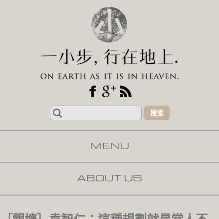
Search
for:
MENU
SKIP TO CONTENT
ABOUT US