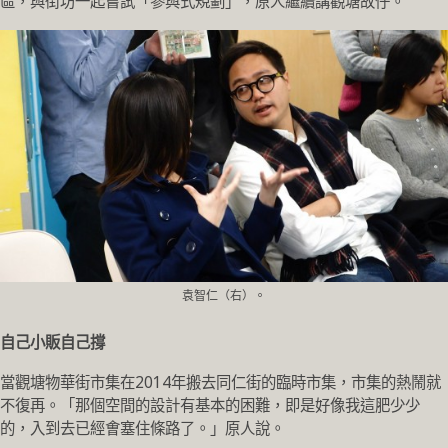
區，與街坊一起嘗試「參與式規劃」，原人繼續講觀塘故仔。
袁智仁（右）。
自己小販自己撐
當觀塘物華街市集在2014年搬去同仁街的臨時市集，市集的熱鬧就
不復再。「那個空間的設計有基本的困難，即是好像我這肥少少
的，入到去已經㑹塞住條路了。」原人說。