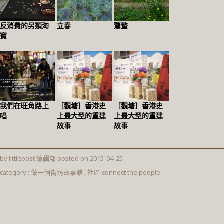
反消費的另類淘
立春
驚螫
寶
我們在旺角路上
［觀塘］香港史
［觀塘］香港史
唱
上最大型的重建
上最大型的重建
故事
故事
by
littlepost 編輯部
posted on
2015-04-25
category :
做一個街坊故事館
,
社區 connect the people