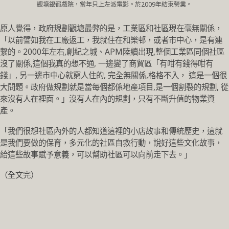
觀塘銀都戲院，當年只上左派電影。於2009年結束營業。
原人覺得，政府規劃觀塘最弊的是，工業區和社區現在毫無關係，
「以前譬如我在工廠返工，我就住在和樂邨，或者市中心，是有連
繫的。2000年左右,創紀之城、APM陸續出現,整個工業區同個社區
沒了關係,這個我真的想不通, 一邊變了商貿區「有咁有錢得咁有
錢」, 另一邊市中心就窮人住的, 完全無關係,格格不入， 這是一個很
大問題。政府做規劃就是當每個都係地產項目,是一個割裂的規劃, 從
來沒有人在裡面。」沒有人在內的規劃，只有不斷升值的物業資
產。
「我們很想社區內外的人都知道這裡的小店故事和傳統歷史，這就
是我們要做的保育，多元化的社區自救行動，說好這些文化故事，
給這些故事賦予意義，可以幫助社區可以向前走下去。」
（全文完）