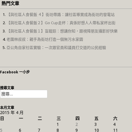
熱門文章
【與社區人食餐飯 ４】街坊帶路：讓社區導賞成為街坊的發電站
【與社區人食餐飯２】Go Cup走杯：真係好想人人帶私家杯出街
【與社區人食餐飯１】盲蹤踪：想講你知，跟視障朋友攝影好快樂
老圍林叔叔：親手為街坊打造一個無污水家園
亞公角自家社區實驗：一次跟官員和議員打交道的公民經驗
Facebook 一小步
搜尋文章
搜
尋
關
本月文章
鍵
2015 年 4 月
字:
日
一
二
三
四
五
六
1
2
3
4
5
6
7
8
9
10
11