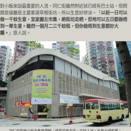
對小販來說最重要的人流，同仁街雖然附近就已經有巴士站，但問
題是遠離是主要客源草根街坊，所以生意好慘淡。「
以前一日可以
做一千蚊生意，宜家搬左市集，啲街坊走晒，佢地可以五日都做唔
到一單生意。雖然一個月二三千蚊租，但你做唔到生意都好大
鑊。
」原人說。
同仁街臨時小販市集像鐵籠，通風設施不佳，欠缺人流，生意大受影響。