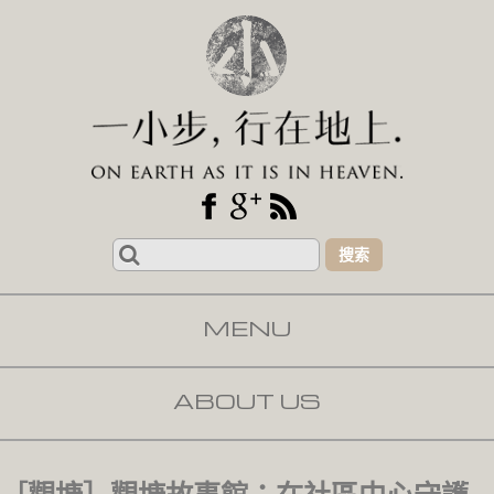
Search
for:
MENU
SKIP TO CONTENT
ABOUT US