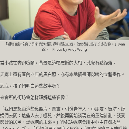
「觀塘職訓培育了許多資深攝影師和攝記記者，他們都記錄了許多影像。」Ivan
說。 Photo by Andy Wong
當小孩在奔跑喧鬧，背景是這幅震撼的大相，感覺有點複雜。
走廊上還有區內老店的黑白照，亦有本地插畫師彭啤的立體畫作。
到底，孩子們明白這些故事嗎？
來會所的街坊會怎樣理解這些影像？
「我們是想由這些舊照片、圖畫，引發青年人、小朋友、街坊、媽
媽們去問：這些人去了哪兒？然後再開始談現在的重建計劃，談受
影響的居民，談觀塘的未來。」YMCA觀塘會所中心主任鄧永昌
（Kenny）說。「我們和居民同度了50年，我們的服務是不能脫離