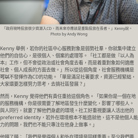
「政府現時投放很少資源入CD，而未來亦應該是重點投放在長者。」Kenny說。
Photo by Andy Wong
Kenny 舉例，若你的社區中心服務對象是弱勢社羣，你就集中建立
他們的自信心，是很個人、個案的處理等。「社工都是做『以人為
本』工作，但不會從政治或社會角度去看，而是着重對象如何適應
社會、個人成長的方面去做。」所以從這個角度，社會服務機構是
可以
不發揮作為CD的功能。「單是滿足社署要求，資源已經緊絀，
大家還要怎樣努力思考，去搞社區發展？」
然而，Kenny 覺得他們有責任重拾這個角色。「如果你是一個在地
的服務機構，你是很需要了解地區發生什麼變化，影響了哪些人。
與人同行，就要了解他們身處的環境。社工好重視要讓人活出他的
preferred identity，若外在環境根本不能造就他，這不是他個人能
力的問題，我們也不能只專注在他身上做事。」
他頓了頓：「我們是覺得個人和外在環境是同樣重要。至少我們要