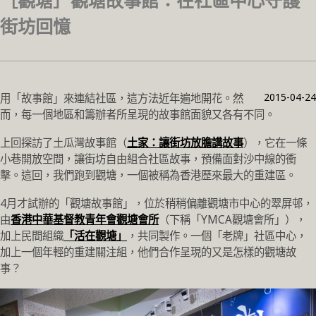
［觀塘］觀塘故事館：在社區中心守護
街坊回憶
2015-04-24
用「故事館」來連結社區，這方法近年遍地開花。然
而，每一個地區和籌辦者所呈現的故事館面貌又各有不同。
上回探訪了土瓜灣故事館（
土家：讓街坊放膽講故事
），它在一條
小巷開放空間，讓街坊自由組合社區故事，預備面對沙中線的衝
擊。這回，我們跑到觀塘，一個被稱為香港歷來最大的重建區。
4月才試辦的「觀塘故事館」，位於稍稍偏離觀塘市中心的翠屏邨，
由
香港中華基督教青年會觀塘會所
（下稱「YMCA觀塘會所」），
加上民間組織
「活在觀塘」
，共同製作。一個「老牌」社區中心，
加上一個年輕的重建關注組，他們合作呈現的又是怎樣的觀塘故
事？