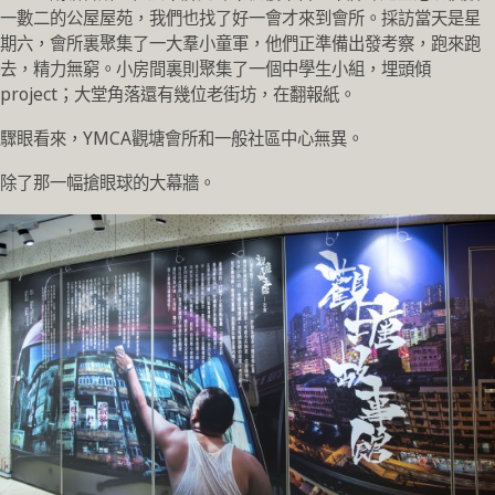
一數二的公屋屋苑，我們也找了好一會才來到會所。採訪當天是星
期六，會所裏聚集了一大羣小童軍，他們正準備出發考察，跑來跑
去，精力無窮。小房間裏則聚集了一個中學生小組，埋頭傾
project；大堂角落還有幾位老街坊，在翻報紙。
驟眼看來，YMCA觀塘會所和一般社區中心無異。
除了那一幅搶眼球的大幕牆。