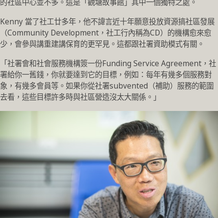
的社區中心並不多。這是「觀塘故事館」其中一個獨特之處。
Kenny 當了社工廿多年，他不諱言近十年願意投放資源搞社區發展
（Community Development，社工行內稱為CD）的機構愈來愈
少，會參與講重建講保育的更罕見。這都跟社署資助模式有關。
「社署會和社會服務機構簽一份Funding Service Agreement，社
署給你一舊錢，你就要達到它的目標，例如：每年有幾多個服務對
象，有幾多會員等。如果你從社署subvented（補助）服務的範圍
去看，這些目標許多時與社區營造沒太大關係。」