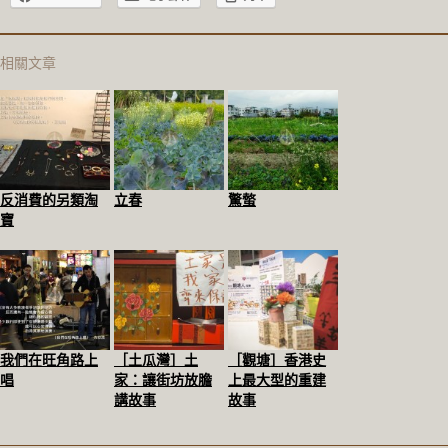
相關文章
反消費的另類淘
立春
驚螫
寶
我們在旺角路上
［土瓜灣］土
［觀塘］香港史
唱
家：讓街坊放膽
上最大型的重建
講故事
故事