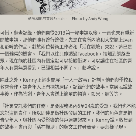
彭啤和他的立體Sketch。 Photo by Andy Wong
可惜，翻查記綠，他們自從2013第一輪申請以後，一直也未有重新
開放申請。那他們唯有邊行邊做，先是在會所內牆和大堂擺上Ivan
和彭啤的作品。對於兩位藝術工作者和「活在觀塘」來說，這已是
一個難得的機會。「我們以往只能透過Facebook，接觸到網絡羣
眾，現在能於社區內有個定點可以接觸街坊，可以讓住在社區的青
年人有意無意看到，已經相當不同了。」彭啤說。
除此之外，Kenny正逐步開展「一人一故事」計劃。他們與學校和
教會合作，請青年人上門探訪居民，記錄他們的故事。當居民說故
事後，作為答謝，青年人會送上簡單的物資，如米、麵等等。
「社署交託我們的任務，是要服務區內6至24歲的受眾，我們也不能
忘記這個責任。所以即使是做社區發展的工作，我們的角色會是把
青少年人，與社區內受影響的住戶連結起來。」Kenny說。收集到
的故事，會再與「活在觀塘」的藝文工作者商量，要怎樣呈現。