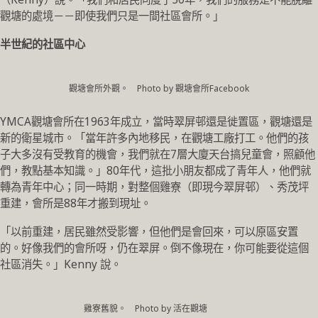
觀塘的處境－－即使我們只是一間社區會所。」
半世紀的社區中心
觀塘會所外觀。 Photo by 觀塘會所Facebook
YMCA觀塘會所在1963年成立，當時翠屏邨還是徙置區，觀塘還是
新的衛星城市。「當年許多內地移民，在觀塘工廠打工。他們的孩
子大多沒有受教育的機會，我們就在7層大廈天台搞兒童會，照顧他
們，教點基本知識。」80年代，這批小朋友都成了青年人，他們就
轉為青年中心；同一時期，對整個雞寮（即現今翠屏邨）、秀茂坪
重建，會所是88年才搬到現址。
「以前重建，居民雖然受影響，但他們是會回來，可以原區安置
的。好像我們的會所呀，仍在翠屏。倒不像現在，你可能要從這個
社區消失。」Kenny 說。
雞寮舊貌。 Photo by 活在觀塘