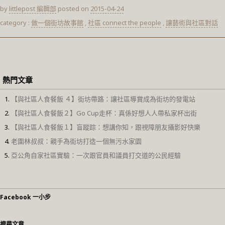
by
littlepost 編輯部
posted on
2015-04-24
category :
做一個街坊故事館
,
社區 connect the people
,
讓藝術與社區對話
熱門文章
【與社區人食餐飯 ４】街坊帶路：讓社區導賞成為街坊的發電站
【與社區人食餐飯２】Go Cup走杯：真係好想人人帶私家杯出街
【與社區人食餐飯１】盲蹤踪：想講你知，跟視障朋友攝影好快樂
老圍林叔叔：親手為街坊打造一個無污水家園
亞公角自家社區實驗：一次跟官員和議員打交道的公民經驗
Facebook 一小步
搜尋文章