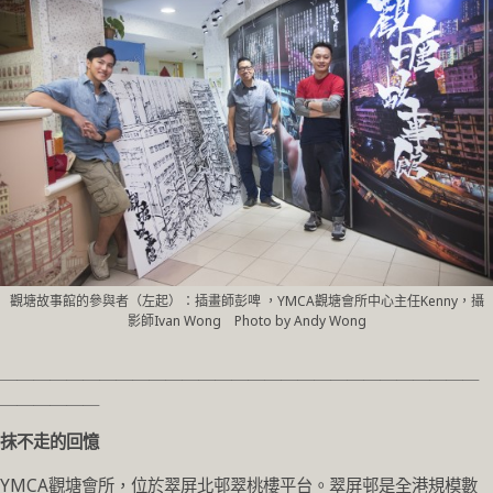
觀塘故事館的參與者（左起）：插畫師彭啤 ，YMCA觀塘會所中心主任Kenny，攝
影師Ivan Wong Photo by Andy Wong
＿＿＿＿＿＿＿＿＿＿＿＿＿＿＿＿＿＿＿＿＿＿＿＿＿＿＿＿＿
＿＿＿＿＿＿
抹不走的回憶
YMCA觀塘會所，位於翠屏北邨翠桃樓平台。翠屏邨是全港規模數