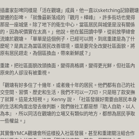
插畫家彭啤同樣是「活在觀塘」成員，他一直以sketching記錄觀塘
變遷的彭啤。「就像最新落成的『觀月。樺峰』，許多街坊也覺得
那是一座城堡。除了地下的衛生中心，當區居民與城堡是沒有關係
的，因為呎價實在太高。」他說。他在藍田讀中學，從前放學總會
流連於觀塘。「單單是這個例子，已經可以問，到底重建是為了什
麼呢？是真正為當區居民改善環境，還是要完全改變社區面貌，將
原有居民趕走，為個區換血，帶來新鮮感？」
重建，把社區面貌改頭換面，變得高格調，變得更光鮮，但社區內
原來的人卻沒有被重視。
「觀塘有好多住了十幾年，或者幾十年的居民。他們都有自己的社
交空間、習慣、歷史和生活，我們不可以一刀切，只是賠了款安撫
了就算。這是太短視。」Kenny 說，「社區發展好需要由居民本身
的生活和角度出發去做判斷，我們做社工都是想『助人自助，以人
為本』，所以同活在觀塘的立場又有類似的地方，都想為居民爭取
一些權益。」
其實像YMCA觀塘會所這樣投入社區發展，甚至和重建關注組合作