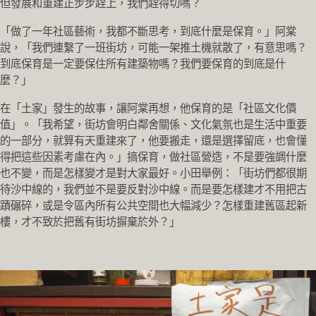
但發展和重建正步步趕上，我們趕得切嗎？
「做了一年社區藝術，我都不斷思考，到底什麼是保育。」阿棠
說，「我們連繫了一班街坊，可能一架推土機就散了，有意思嗎？
到底保育是一定要保住所有建築物嗎？我們要保育的到底是什
麼？」
在「土家」發生的故事，讓阿棠再想，他保育的是「社區文化價
值」。「我希望，街坊會明白鄰舍關係、文化氣氛也是生活中重要
的一部分，就算有天重建來了，他要搬走，還是選擇留底，也會懂
得把這些因素考慮在內。」搞保育，做社區營造，不是要強調什麼
也不變，而是怎樣變才是對大家最好。小田舉例：「街坊們都很期
待沙中線的，我們並不是要反對沙中線。而是要怎樣建才不用把古
蹟碾碎，或是令區內所有公共空間也大幅減少？怎樣重建舊區起新
樓，才不致於把舊有街坊摒棄於外？」