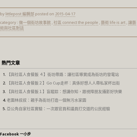
by
littlepost 編輯部
posted on
2015-04-17
category :
做一個街坊故事館
,
社區 connect the people
,
藝術 life is art
,
讓藝
術與社區對話
熱門文章
【與社區人食餐飯 ４】街坊帶路：讓社區導賞成為街坊的發電站
【與社區人食餐飯２】Go Cup走杯：真係好想人人帶私家杯出街
【與社區人食餐飯１】盲蹤踪：想講你知，跟視障朋友攝影好快樂
老圍林叔叔：親手為街坊打造一個無污水家園
亞公角自家社區實驗：一次跟官員和議員打交道的公民經驗
Facebook 一小步