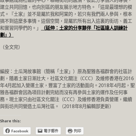
故事館成為社區的中心，聯絡街坊的感情，彼此分享個人的專長，
建立共同回憶，也向別區的朋友展示地方特色。「這是最理想的模
式。『土家』並不是屬於我和阿棠的，若只有我們兩人參與，根本
搞不到這麼多事情。這個空間，是屬於所有出入這裏的街坊、義工
和實習同學們的。」
（延伸：土家的分享夥伴「社區達人訓練計
劃」）
（全文完）
編按：土瓜灣故事館（簡稱「土家」）原為聖雅各福群會的社區計
劃，隨着土家日漸壯大，社區文化關注（CCC）及維修香港在2016
年4月起加入營運土家，豐富了土家的活動面向。2018年4月起，聖
雅各福群會因為項目計劃完結而沒有再參與土家的運作及任何事
務。現土家只由社區文化關注（CCC）及維修香港負責營運，繼續
與街坊共同營造土瓜灣社區。（2018年8月編輯部更新）
Share this:
Facebook
電子郵件
列印