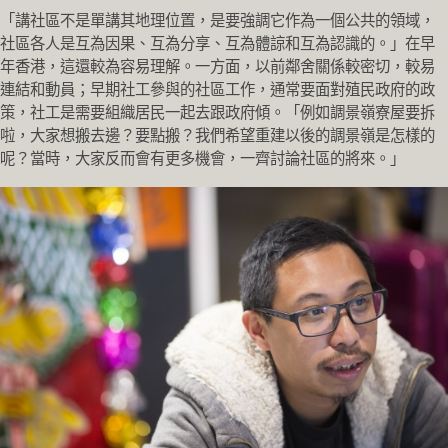
「講社區不是單講其地理位置，是要強調它作為一個公共的領域，
社區各人是互為因果、互為分享、互為體諒和互為認識的。」在早
年香港，這還較為容易理解。一方面，以前鄰舍關係較密切，較易
連結和動員；早期社工參與的社區工作，通常要面對殖民政府的政
策，社工是需要組織居民一起去跟政府傾。「例如調景嶺寮屋要拆
啦，大家想搬去邊？要點搬？我們希望重建以後的調景嶺是怎樣的
呢？當時，大家反而會有更多機會，一齊討論社區的將來。」