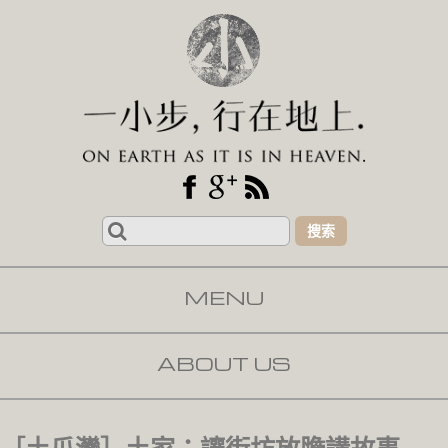
Search
for:
MENU
SKIP TO CONTENT
ABOUT US