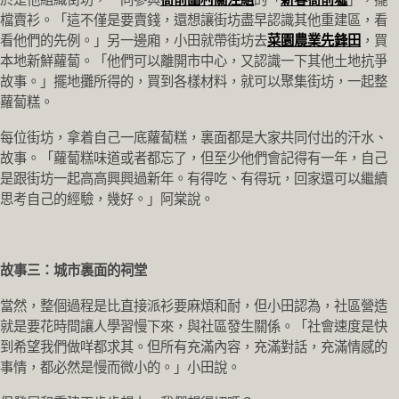
檔賣衫。「這不僅是要賣錢，還想讓街坊盡早認識其他重建區，看
看他們的先例。」另一邊廂，小田就帶街坊去
菜園農業先鋒田
，買
本地新鮮蘿蔔。「他們可以離開市中心，又認識一下其他土地抗爭
故事。」擺地攤所得的，買到各樣材料，就可以聚集街坊，一起整
蘿蔔糕。
每位街坊，拿着自己一底蘿蔔糕，裏面都是大家共同付出的汗水、
故事。「蘿蔔糕味道或者都忘了，但至少他們會記得有一年，自己
是跟街坊一起高高興興過新年。有得吃、有得玩，回家還可以繼續
思考自己的經驗，幾好。」阿棠說。
故事三：城市裏面的祠堂
當然，整個過程是比直接派衫要麻煩和耐，但小田認為，社區營造
就是要花時間讓人學習慢下來，與社區發生關係。「社會速度是快
到希望我們做咩都求其。但所有充滿內容，充滿對話，充滿情感的
事情，都必然是慢而微小的。」小田說。