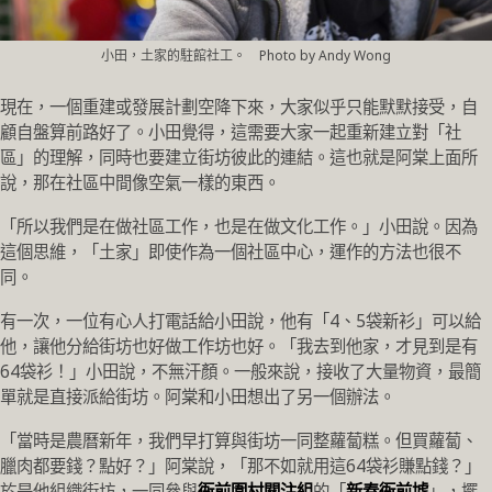
小田，土家的駐館社工。 Photo by Andy Wong
現在，一個重建或發展計劃空降下來，大家似乎只能默默接受，自
顧自盤算前路好了。小田覺得，這需要大家一起重新建立對「社
區」的理解，同時也要建立街坊彼此的連結。這也就是阿棠上面所
說，那在社區中間像空氣一樣的東西。
「所以我們是在做社區工作，也是在做文化工作。」小田說。因為
這個思維，「土家」即使作為一個社區中心，運作的方法也很不
同。
有一次，一位有心人打電話給小田說，他有「4、5袋新衫」可以給
他，讓他分給街坊也好做工作坊也好。「我去到他家，才見到是有
64袋衫！」小田說，不無汗顏。一般來說，接收了大量物資，最簡
單就是直接派給街坊。阿棠和小田想出了另一個辦法。
「當時是農曆新年，我們早打算與街坊一同整蘿蔔糕。但買蘿蔔、
臘肉都要錢？點好？」阿棠說，「那不如就用這64袋衫賺點錢？」
於是他組織街坊，一同參與
衙前圍村關注組
的「
新春衙前墟
」，擺