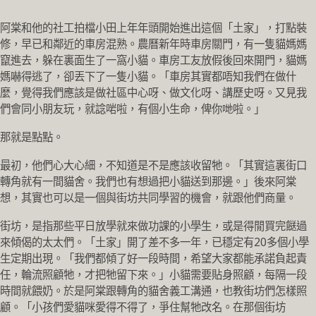
阿棠和他的社工拍檔小田上年年頭開始進出這個「土家」，打點裝
修，早已和鄰近的車房混熟。農曆新年時車房關門，有一隻貓媽媽
竄進去，躲在裏面生了一窩小貓。車房工友放假後回來開門，貓媽
媽嚇得逃了，卻丟下了一隻小貓。「車房其實都唔知我們在做什
麼，覺得我們應該是做社區中心呀、做文化呀、講歷史呀。又見我
們會同小朋友玩，就諗啱啦，有個小生命，俾你哋啦。」
那就是點點。
最初，他們心大心細，不知道是不是應該收留牠。「其實這裏街口
轉角就有一間貓舍。我們也有想過把小貓送到那邊。」後來阿棠
想，其實也可以是一個與街坊共同學習的機會，就跟他們商量。
街坊，是指那些平日放學就來做功課的小學生，或是得閒買完餸過
來傾偈的太太們。「土家」開了差不多一年，已穩定有20多個小學
生定期出現。「我們都傾了好一段時間，希望大家都能承諾負起責
任，輪流照顧牠，才把牠留下來。」小貓需要貼身照顧，每隔一段
時間就餵奶。於是阿棠跟轉角的貓舍義工溝通，也教街坊們怎樣照
顧。「小孩們愛貓咪愛得不得了，爭住幫牠改名。在那個街坊