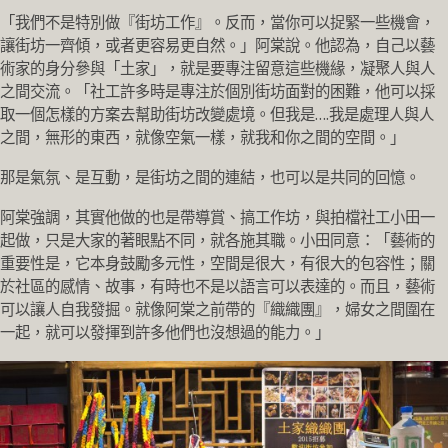
「我們不是特別做『街坊工作』。反而，當你可以捉緊一些機會，
讓街坊一齊傾，或者更容易更自然。」阿棠說。他認為，自己以藝
術家的身分參與「土家」，就是要專注留意這些機緣，凝聚人與人
之間交流。「社工許多時是專注於個別街坊面對的困難，他可以採
取一個怎樣的方案去幫助街坊改變處境。但我是….我是處理人與人
之間，無形的東西，就像空氣一樣，就我和你之間的空間。」
那是氣氛、是互動，是街坊之間的連結，也可以是共同的回憶。
阿棠強調，其實他做的也是帶導賞、搞工作坊，與拍檔社工小田一
起做，只是大家的著眼點不同，就各施其職。小田同意：「藝術的
重要性是，它本身鼓勵多元性，空間是很大，有很大的包容性；關
於社區的感情、故事，有時也不是以語言可以表達的。而且，藝術
可以讓人自我發掘。就像阿棠之前帶的『織織團』，婦女之間圍在
一起，就可以發揮到許多他們也沒想過的能力。」