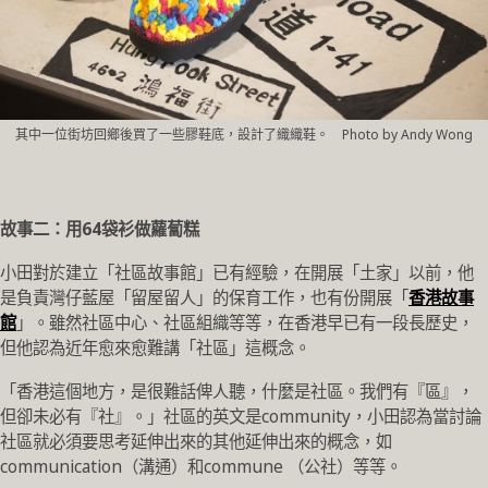
其中一位街坊回鄉後買了一些膠鞋底，設計了織織鞋。 Photo by Andy Wong
故事二：用64袋衫做蘿蔔糕
小田對於建立「社區故事館」已有經驗，在開展「土家」以前，他
是負責灣仔藍屋「留屋留人」的保育工作，也有份開展「
香港故事
館
」。雖然社區中心、社區組織等等，在香港早已有一段長歷史，
但他認為近年愈來愈難講「社區」這概念。
「香港這個地方，是很難話俾人聽，什麼是社區。我們有『區』，
但卻未必有『社』。」社區的英文是community，小田認為當討論
社區就必須要思考延伸出來的其他延伸出來的概念，如
communication（溝通）和commune （公社）等等。