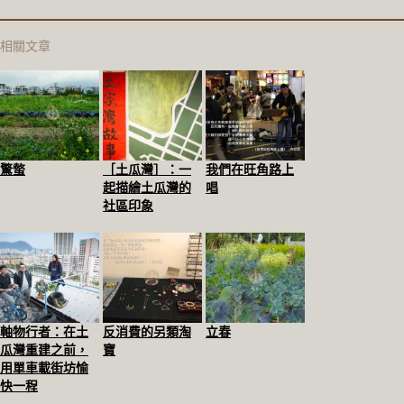
相關文章
驚螫
［土瓜灣］：一
我們在旺角路上
起描繪土瓜灣的
唱
社區印象
軸物行者：在土
反消費的另類淘
立春
瓜灣重建之前，
寶
用單車載街坊愉
快一程