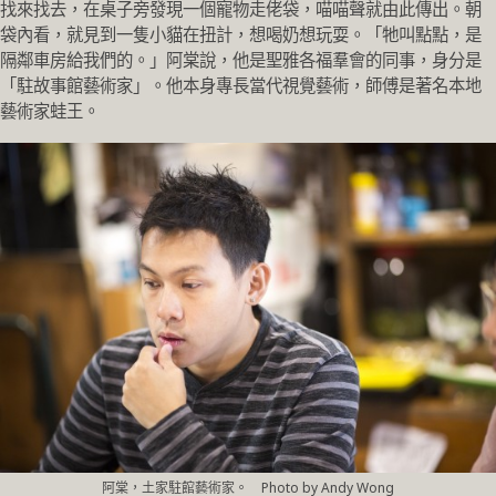
找來找去，在桌子旁發現一個寵物走佬袋，喵喵聲就由此傳出。朝
袋內看，就見到一隻小貓在扭計，想喝奶想玩耍。「牠叫點點，是
隔鄰車房給我們的。」阿棠說，他是聖雅各福羣會的同事，身分是
「駐故事館藝術家」。他本身專長當代視覺藝術，師傅是著名本地
藝術家蛙王。
阿棠，土家駐館藝術家。 Photo by Andy Wong