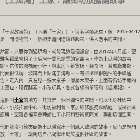
［土瓜灣］土家：讓街坊放膽講故事
2015-04-17
「土家故事館」（下稱「土家」），這名字聽起來，像
是一間博物館，一個把集體回憶鑲錶起來，供人憑弔的空間。
然而，只要你到過現場，就發現這是個誤會。由2014年1月起，聖
雅各福羣會租了土瓜灣一間已結業的家禽店，作為土瓜灣的故事
館。它位於鴻福街小行，與車房、雜貨店、麵食店、茶餐廳為鄰。
門面很低調，玻璃門上貼滿了海報－－有些還是很隨性的手繪通
告。走入內，只看見一張大桌子，層層木架子，上面有街坊手織的
工藝包、環保酵素、小孩玩具，各式各樣的單張和《呱呱報》。
這個叫
土家
的地方，其實是一個具彈性的空間，可以化身社區中
心、小孩托管中心、街坊福利會、家居維修服務聯絡處，或是社區
廚房。聖雅各福羣會聘請社工小田和藝術家阿棠，籌劃這個空間。
他們並沒打算夾硬為土瓜灣寫出一個感人致深的故事，反而是想開
放「土家」，讓街坊自己凝聚出屬於這個社區的故事。