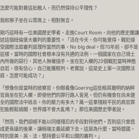
怎麼可能對着這批敵人，而仍然保持公平理性？
我和猴子坐在公眾席上，相對無言。
剛巧這時有一位美國歷史學者，走進Court Room，向他的歷史團講
述這個紐倫堡大審判的重要性。「活在今天，你可能覺得，戰犯接
受國際法庭審判是理所當然的事，No big deal。但70年前，卻不是
這樣。當時的國際社會根本沒有共通的法例，一個國家在自己領土
內所做的惡行，其他人無權插手。坐在犯人欄的23個戰犯當時神態
自若，很有信心，自己能獲輕判。老實說，這是史上第一次國際法
庭，怎麼可能成功？」
「想像你是當時的檢察官，你眼看像Goering這些極其聰明的納粹
官員坐在犯人欄，即使他們的罪行路人皆見，但仍有機會在尚未健
全的國際法中逃去。你的壓力有多大？萬一這羣殘殺平民的高官罪
犯能輕鬆過關，世界還不會大亂嗎？」那位美國歷史學者說。
「然而，我們卻絕不能以同樣殘忍的手段對待他們。否則這只會造
成更長遠的後果，讓極端主義延續下去。這是為什麼，當時盟國，
特別是美、英、法，堅持要公平和公開的審判。」