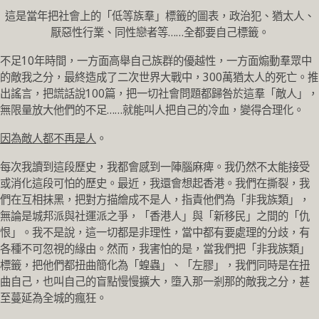
這是當年把社會上的「低等族羣」標籤的圖表，政治犯、猶太人、
厭惡性行業、同性戀者等……全都要自己標籤。
不足10年時間，一方面高舉自己族群的優越性，一方面煽動羣眾中
的敵我之分，最終造成了二次世界大戰中，300萬猶太人的死亡。推
出謠言，把謊話說100篇，把一切社會問題都歸咎於這羣「敵人」，
無限量放大他們的不足……就能叫人把自己的冷血，變得合理化。
因為敵人都不再是人
。
每次我讀到這段歷史，我都會感到一陣腦麻痺。我仍然不太能接受
或消化這段可怕的歷史。最近，我還會想起香港。我們在撕裂，我
們在互相抹黑，把對方描繪成不是人，指責他們為「非我族類」，
無論是城邦派與社運派之爭，「香港人」與「新移民」之間的「仇
恨」。我不是說，這一切都是非理性，當中都有要處理的分歧，有
各種不可忽視的緣由。然而，我害怕的是，當我們把「非我族類」
標籤，把他們都扭曲簡化為「蝗蟲」、「左膠」，我們同時是在扭
曲自己，也叫自己的盲點慢慢擴大，墮入那一剎那的敵我之分，甚
至蔓延為全城的瘋狂。