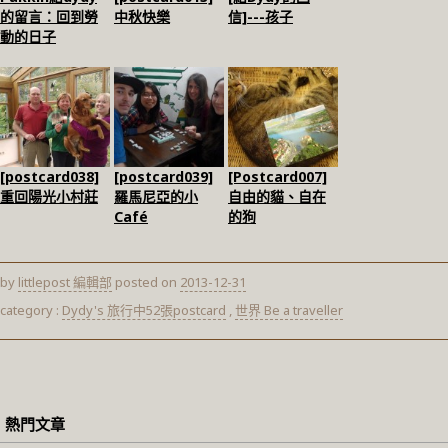
的留言：回到勞
中秋快樂
信]---孩子
動的日子
[postcard038]
[postcard039]
[Postcard007]
重回陽光小村莊
羅馬尼亞的小
自由的貓、自在
Café
的狗
by
littlepost 編輯部
posted on
2013-12-31
category :
Dydy's 旅行中52張postcard
,
世界 Be a traveller
熱門文章