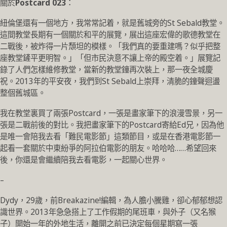
關於
Postcard 023
：
紐倫堡還有一個地方，我常常記着，就是舊城旁的St Sebald教堂。
這間教堂長期有一個關於和平的展覽，展出這座宏偉的歌德教堂在
二戰後，被炸得一片頹坦的模樣。「我們真的要重建嗎？似乎把整
座教堂鏟平更明智。」「但市民決意不讓上帝的殿空着。」展覽記
錄了人們怎樣維修教堂，當新的教堂鐘再次裝上，那一夜全城慶
祝。2013年的平安夜，我們到St Sebald上崇拜，清脆的鐘聲迴盪
整個舊城區。
我在教堂裏買了兩張Postcard，一張是畫家筆下的浪漫雪景，另一
張是二戰前後的對比。我把畫家筆下的Postcard寄給Ed兄，因為他
是唯一會陪我去看「難民電影節」這類節目，或是在香港電影節一
起看一套關於中東紛爭的阿拉伯電影的朋友。哈哈哈……希望回來
後，你還是會繼續陪我去看電影，一起關心世界。
–
Dydy，29歲，前Breakazine!編輯，為人膽小騰雞，卻心郁郁想認
識世界。2013年急急搭上了工作假期的尾班車，與外子（又名猴
子）開始一年的外地生活，離開之前已決定每個星期寫一張