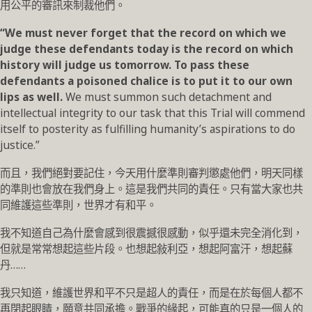
用公平的審訊來制裁他們。
“We must never forget that the record on which we
judge these defendants today is the record on which
history will judge us tomorrow. To pass these
defendants a poisoned chalice is to put it to our own
lips as well.
We must summon such detachment and
intellectual integrity to our task that this Trial will commend
itself to posterity as fulfilling humanity’s aspirations to do
justice.”
而且，我們絕對要記住，今天用什麼準則審判懲處他們，明天同樣
的準則也會放在我們身上。這是我們共同的責任。只有當大家也共
同維護這些準則，世界才有和平。
我不知道自己為什麼會感到很震撼很感動，似乎還未完全消化到，
但就是常常想起這些片段。也想起敍利亞，想起阿富汗，想起蘇
丹……
我只知道，維護世界和平不只是超人的責任，而是在於每個人都不
再閉起眼睛，願意共同承擔。戰爭的緣起，可能真的只是一個人的