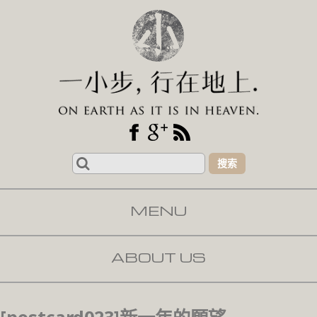
Search
for:
MENU
SKIP TO CONTENT
ABOUT US