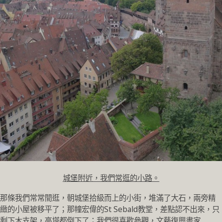
城堡附近，我們常逛的小路。
那條我們常常閒逛，朝城堡拾級而上的小街，堆滿了大石，兩旁精
緻的小屋被移平了；那幢宏偉的St Sebald教堂，差點認不出來，只
剩下木支架，高塔都倒下了；我們很喜歡參觀，文藝復興畫家