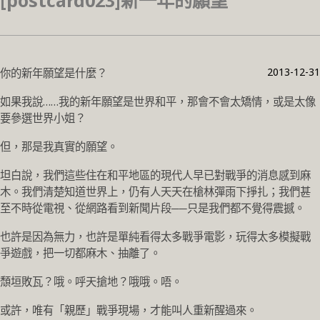
[postcard023]新一年的願望
2013-12-31
你的新年願望是什麼？
如果我說……我的新年願望是世界和平，那會不會太矯情，或是太像
要參選世界小姐？
但，那是我真實的願望。
坦白說，我們這些住在和平地區的現代人早已對戰爭的消息感到麻
木。我們清楚知道世界上，仍有人天天在槍林彈雨下掙扎；我們甚
至不時從電視、從網路看到新聞片段──只是我們都不覺得震撼。
也許是因為無力，也許是單純看得太多戰爭電影，玩得太多模擬戰
爭遊戲，把一切都麻木、抽離了。
頹垣敗瓦？哦。呼天搶地？哦哦。唔。
或許，唯有「親歷」戰爭現場，才能叫人重新醒過來。