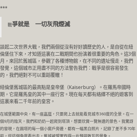
***
爭就是 一切灰飛煙滅
戰
談起二次世界大戰，我們兩個從沒有好好讀歷史的人，是自從在紐
倫堡住下來，才知道這裏在二戰期間也扮演着很重要的角色。這3個
月，來回於舊城區，參觀了各種博物館，在不同的遺址慢走，我們
發覺，這個城市正用盡不同的方法警告我們：戰爭是很容易發生
的，我們絕對不可以重蹈覆轍！
紐倫堡舊城區的最高點是皇帝堡（Kaiserburg）。在羅馬帝國時
期，它是羅馬皇的其中一座行宮。現在每天都有絡繹不絕的遊客到
這裏來看二千年前的皇宮。
在城堡範圍中央，有一座
高塔
，只要爬上去就能看見城市360度的全景。在一
個9月的陰天，我們和奶奶一起爬到塔頂，想要欣賞一覽無遺的景色。我驚訝
的發現，在圓塔的每一個小窗戶旁邊，都有一幅黑白照片，記錄了差不多70年
前，從這個角度看出去，舊城被盟軍炸得一片頹垣敗瓦的景象。