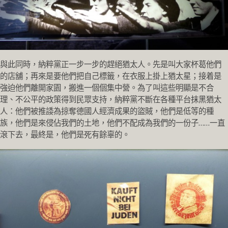
與此同時，納粹黨正一步一步的趕絕猶太人。先是叫大家杯葛他們
的店舖；再來是要他們把自己標籤，在衣服上掛上猶太星；接着是
強迫他們離開家園，搬進一個個集中營。為了叫這些明顯是不合
理、不公平的政策得到民眾支持，納粹黨不斷在各種平台抹黑猶太
人：他們被推諉為掠奪德國人經濟成果的盜賊，他們是低等的種
族，他們是來侵佔我們的土地，他們不配成為我們的一份子……一直
滾下去，最終是，他們是死有餘辜的。