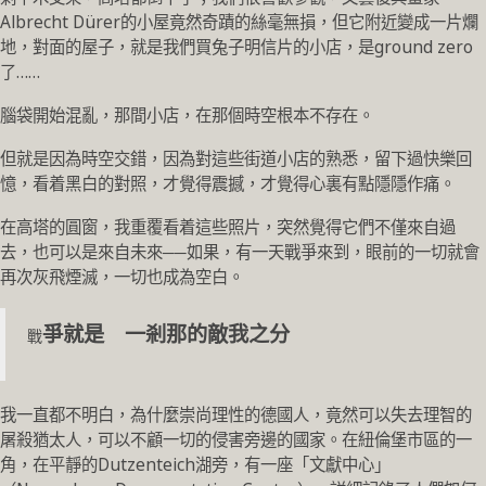
Albrecht Dürer的小屋竟然奇蹟的絲毫無損，但它附近變成一片爛
地，對面的屋子，就是我們買兔子明信片的小店，是ground zero
了……
腦袋開始混亂，那間小店，在那個時空根本不存在。
但就是因為時空交錯，因為對這些街道小店的熟悉，留下過快樂回
憶，看着黑白的對照，才覺得震撼，才覺得心裏有點隱隱作痛。
在高塔的圓窗，我重覆看着這些照片，突然覺得它們不僅來自過
去，也可以是來自未來──如果，有一天戰爭來到，眼前的一切就會
再次灰飛煙滅，一切也成為空白。
爭就是 一剎那的敵我之分
戰
我一直都不明白，為什麼崇尚理性的德國人，竟然可以失去理智的
屠殺猶太人，可以不顧一切的侵害旁邊的國家。在紐倫堡市區的一
角，在平靜的Dutzenteich湖旁，有一座「文獻中心」