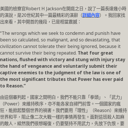
美國的檢察官Robert H Jackson在開庭之日，說了一篇長達幾小時
的演說，是20世紀其中一篇最精彩的演辭（
詳細內容
）。我回家找
出來看，其中開首的幾段，已是相當震撼：
“The wrongs which we seek to condemn and punish have
been so calculated, so malignant, and so devastating, that
civilization cannot tolerate their being ignored, because it
cannot survive their being repeated.
That four great
nations, flushed with victory and stung with injury stay
the hand of vengeance and voluntarily submit their
captive enemies to the judgment of the law is one of
the most significant tributes that Power has ever paid
to Reason.”
由這個審判起，國家之間明白，我們不能只靠「拳頭」、「武力」
（Power）來維持秩序，亦不能各家自掃門前雪。一個國家的瘋
狂，能掀起整個世界的禍害。我們要用「理性」（Reason）來維持
世界和平，阻止像二次大戰一樣的事情再發生。面對這班殺人如麻
的敵人，縱然我們很想報復，仍要堅持不用武力，先放下仇恨，要