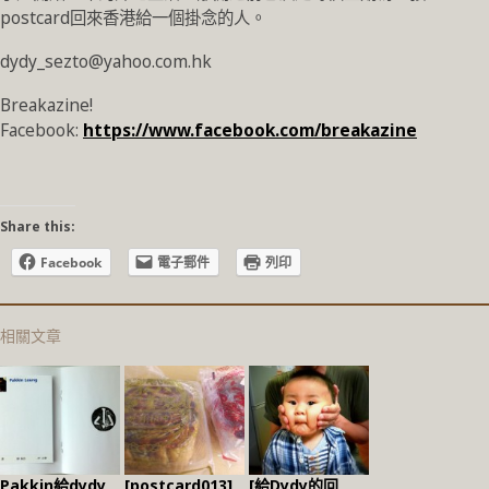
postcard回來香港給一個掛念的人。
dydy_sezto@yahoo.com.hk
Breakazine!
Facebook:
https://www.facebook.com/breakazine
Share this:
Facebook
電子郵件
列印
相關文章
Pakkin給dydy
[postcard013]
[給Dydy的回