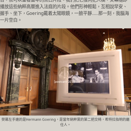
播放這些納粹高層進入法庭的片段。他們形神輕鬆，互相說早安、
握手、坐下，Goering戴着太陽眼鏡，一臉平靜……那一刻，我腦海
一片空白。
熒幕左手邊的是Hermann Goering，是當年納粹黨的第二把交椅，希特拉指明的繼
任人。