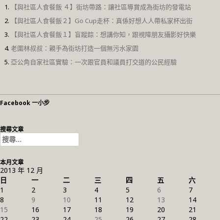
【與社區人食餐飯 ４】街坊帶路：讓社區導賞成為街坊的發電站
【與社區人食餐飯２】Go Cup走杯：真係好想人人帶私家杯出街
【與社區人食餐飯１】盲蹤踪：想講你知，跟視障朋友攝影好快樂
老圍林叔叔：親手為街坊打造一個無污水家園
亞公角自家社區實驗：一次跟官員和議員打交道的公民經驗
Facebook 一小步
搜尋文章
搜
尋
關
本月文章
鍵
2013 年 12 月
字:
日
一
二
三
四
五
六
1
2
3
4
5
6
7
8
9
10
11
12
13
14
15
16
17
18
19
20
21
22
23
24
25
26
27
28