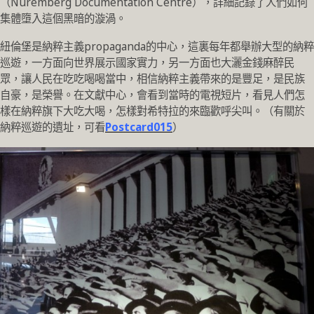
（Nuremberg Documentation Centre），詳細記錄了人們如何
集體墮入這個黑暗的漩渦。
紐倫堡是納粹主義propaganda的中心，這裏每年都舉辦大型的納粹
巡遊，一方面向世界展示國家實力，另一方面也大灑金錢麻醉民
眾，讓人民在吃吃喝喝當中，相信納粹主義帶來的是豐足，是民族
自豪，是榮譽。在文獻中心，會看到當時的電視短片，看見人們怎
樣在納粹旗下大吃大喝，怎樣對希特拉的來臨歡呼尖叫。（有關於
納粹巡遊的遺址，可看
Postcard015
）