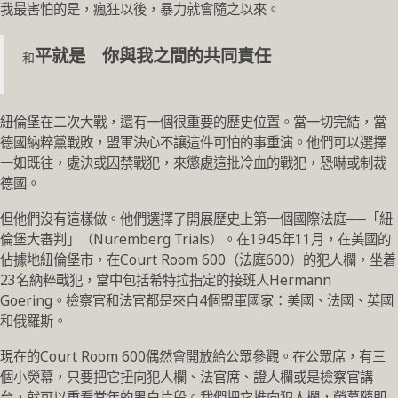
我最害怕的是，瘋狂以後，暴力就會隨之以來。
平就是 你與我之間的共同責任
和
紐倫堡在二次大戰，還有一個很重要的歷史位置。當一切完結，當
德國納粹黨戰敗，盟軍決心不讓這件可怕的事重演。他們可以選擇
一如既往，處決或囚禁戰犯，來懲處這批冷血的戰犯，恐嚇或制裁
德國。
但他們沒有這樣做。他們選擇了開展歷史上第一個國際法庭──「紐
倫堡大審判」（Nuremberg Trials）。在1945年11月，在美國的
佔據地紐倫堡市，在Court Room 600（法庭600）的犯人欄，坐着
23名納粹戰犯，當中包括希特拉指定的接班人Hermann
Goering。檢察官和法官都是來自4個盟軍國家：美國、法國、英國
和俄羅斯。
現在的Court Room 600偶然會開放給公眾參觀。在公眾席，有三
個小熒幕，只要把它扭向犯人欄、法官席、證人欄或是檢察官講
台，就可以重看當年的黑白片段。我們把它推向犯人欄，熒幕隨即