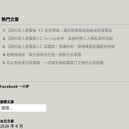
熱門文章
【與社區人食餐飯 ４】街坊帶路：讓社區導賞成為街坊的發電站
【與社區人食餐飯２】Go Cup走杯：真係好想人人帶私家杯出街
【與社區人食餐飯１】盲蹤踪：想講你知，跟視障朋友攝影好快樂
老圍林叔叔：親手為街坊打造一個無污水家園
亞公角自家社區實驗：一次跟官員和議員打交道的公民經驗
Facebook 一小步
搜尋文章
搜
尋
關
本月文章
鍵
2026 年 8 月