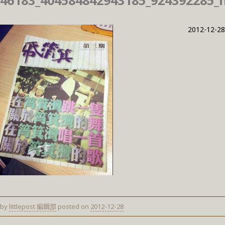
46183_404584842943185_924392285_n
2012-12-28
by
littlepost 編輯部
posted on
2012-12-28