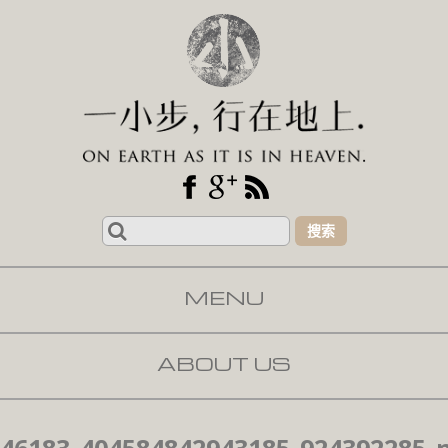
Search
for:
MENU
SKIP TO CONTENT
ABOUT US